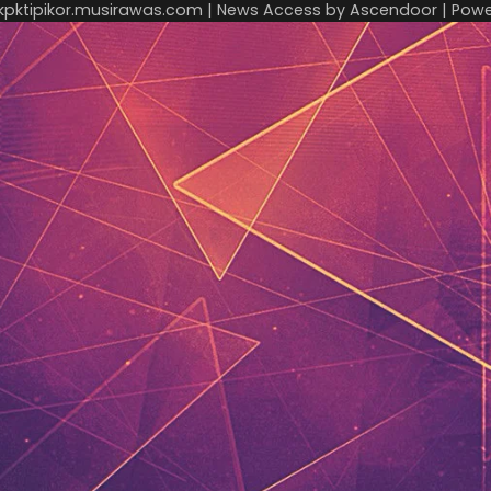
kpktipikor.musirawas.com
| News Access by
Ascendoor
| Pow