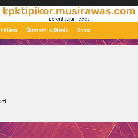
kpktipikor.musirawas.com
Berani Jujur Hebat
ristiwa
Ekonomi & Bisnis
Desa
rti