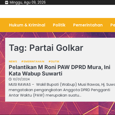
Skip
Minggu, Agu 09, 2026
to
content
Hukum & Kriminal
Politik
Pemerintahan
Pe
Tag:
Partai Golkar
NEWS
PEMERINTAHAN
POLITIK
Pelantikan M Roni PAW DPRD Mura, Ini
Kata Wabup Suwarti
10/01/2024
MUSI RAWAS – Wakil Bupati (Wabup) Musi Rawas, Hj. Suwa
mengatakan pengangkatan Anggota DPRD Pengganti
Antar Waktu (PAW) merupakan suatu…