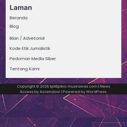
Laman
Beranda
Blog
Iklan / Advetorial
Kode Etik Jurnalistik
Pedoman Media Siber
Tentang Kami
Copyright © 2026
kpktipikor.musirawas.com
| News
Access by
Ascendoor
| Powered by
WordPress
.