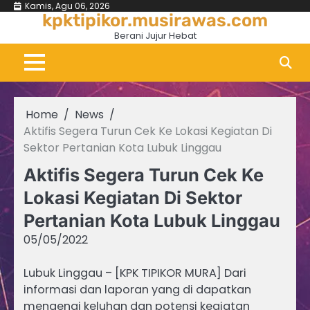
Skip
Kamis, Agu 06, 2026
kpktipikor.musirawas.com
to
Berani Jujur Hebat
content
Home
News
Aktifis Segera Turun Cek Ke Lokasi Kegiatan Di
Sektor Pertanian Kota Lubuk Linggau
Aktifis Segera Turun Cek Ke
Lokasi Kegiatan Di Sektor
Pertanian Kota Lubuk Linggau
05/05/2022
Lubuk Linggau – [KPK TIPIKOR MURA] Dari
informasi dan laporan yang di dapatkan
mengenai keluhan dan potensi kegiatan