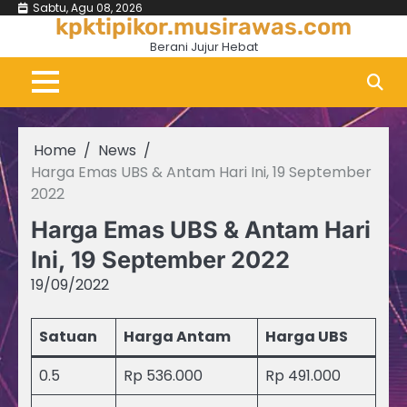
Skip
Sabtu, Agu 08, 2026
kpktipikor.musirawas.com
to
Berani Jujur Hebat
content
Home
News
Harga Emas UBS & Antam Hari Ini, 19 September
2022
Harga Emas UBS & Antam Hari
Ini, 19 September 2022
19/09/2022
Satuan
Harga Antam
Harga UBS
0.5
Rp 536.000
Rp 491.000