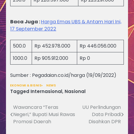
Baca Juga :
Harga Emas UBS & Antam Hari Ini,
17 September 2022
500.0
Rp 452.978.000
Rp 446.056.000
1000.0
Rp 905.912.000
Rp 0
Sumber : Pegadaian.co.id/harga (19/09/2022)
EKONOMI & BISNIS
NEWS
Tagged
Internasional
,
Nasional
Wawancara “Teras
UU Perlindungan
Navigasi
Negeri,” Bupati Musi Rawas
Data Pribadi
pos
Promosi Daerah
Disahkan DPR