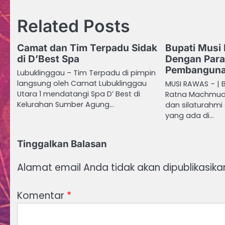
pos
Related Posts
Camat dan Tim Terpadu Sidak
Bupati Musi
di D’Best Spa
Dengan Para
Pembanguna
Lubuklinggau – Tim Terpadu di pimpin
langsung oleh Camat Lubuklinggau
MUSI RAWAS – | B
Utara 1 mendatangi Spa D’ Best di
Ratna Machmud
Kelurahan Sumber Agung…
dan silaturahmi
yang ada di…
Tinggalkan Balasan
Alamat email Anda tidak akan dipublikasika
Komentar
*