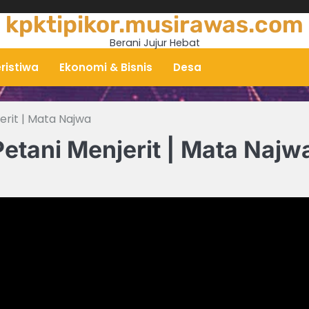
kpktipikor.musirawas.com
Berani Jujur Hebat
ristiwa
Ekonomi & Bisnis
Desa
erit | Mata Najwa
etani Menjerit | Mata Najw