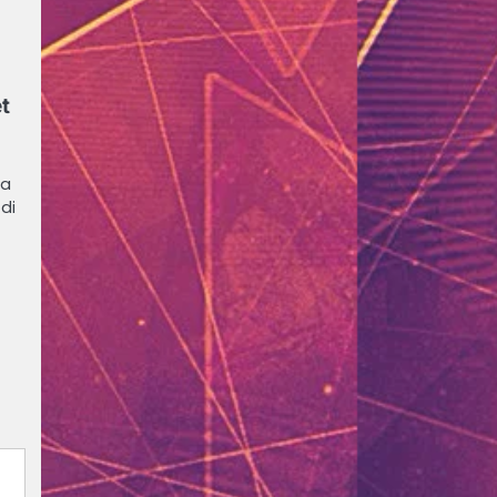
t
la
di