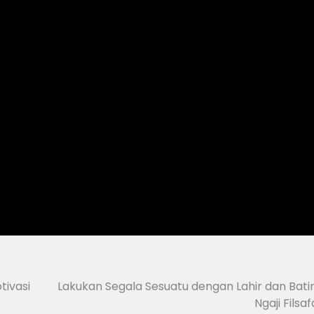
tivasi
Lakukan Segala Sesuatu dengan Lahir dan Batin
Ngaji Filsaf