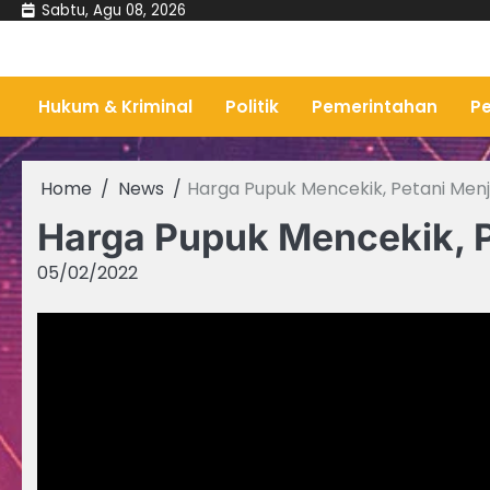
Skip
Sabtu, Agu 08, 2026
to
content
Hukum & Kriminal
Politik
Pemerintahan
Pe
Home
News
Harga Pupuk Mencekik, Petani Menj
Harga Pupuk Mencekik, P
05/02/2022