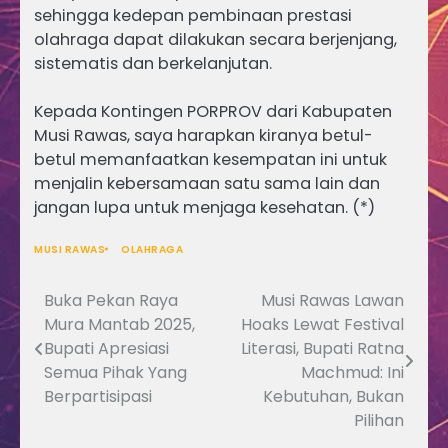
sehingga kedepan pembinaan prestasi
olahraga dapat dilakukan secara berjenjang,
sistematis dan berkelanjutan.
Kepada Kontingen PORPROV dari Kabupaten
Musi Rawas, saya harapkan kiranya betul-
betul memanfaatkan kesempatan ini untuk
menjalin kebersamaan satu sama lain dan
jangan lupa untuk menjaga kesehatan. (*)
MUSI RAWAS
OLAHRAGA
Buka Pekan Raya
Musi Rawas Lawan
Navigasi
Mura Mantab 2025,
Hoaks Lewat Festival
pos
Bupati Apresiasi
Literasi, Bupati Ratna
Semua Pihak Yang
Machmud: Ini
Berpartisipasi
Kebutuhan, Bukan
Pilihan