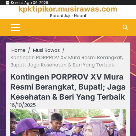
Skip
Kamis, Agu 06, 2026
kpktipikor.musirawas.com
to
Berani Jujur Hebat
content
Home
Musi Rawas
Kontingen PORPROV XV Mura Resmi Berangkat,
Bupati; Jaga Kesehatan & Beri Yang Terbaik
Kontingen PORPROV XV Mura
Resmi Berangkat, Bupati; Jaga
Kesehatan & Beri Yang Terbaik
16/10/2025