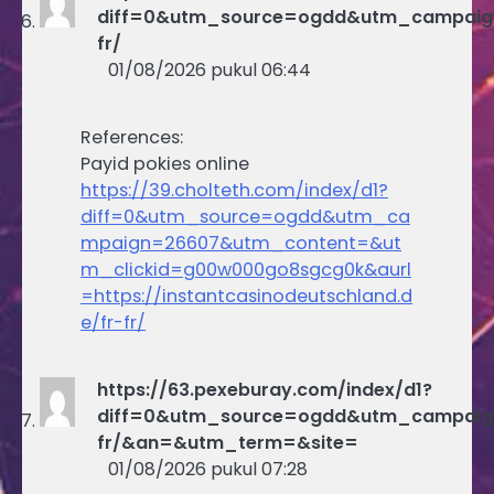
diff=0&utm_source=ogdd&utm_campaign=
fr/
01/08/2026 pukul 06:44
References:
Payid pokies online
https://39.cholteth.com/index/d1?
diff=0&utm_source=ogdd&utm_ca
mpaign=26607&utm_content=&ut
m_clickid=g00w000go8sgcg0k&aurl
=https://instantcasinodeutschland.d
e/fr-fr/
https://63.pexeburay.com/index/d1?
diff=0&utm_source=ogdd&utm_campaign=
fr/&an=&utm_term=&site=
01/08/2026 pukul 07:28