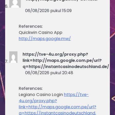
06/08/2026 pukul 15:09
References:
Quickwin Casino App
http://maps.google.mw/
https://tve-4u.org/proxy.php?
be
link=http://maps.google.com.pe/url?
q=https://instantcasinodeutschland.de/
06/08/2026 pukul 20:48
References:
Legiano Casino Login
https://tve-
4u.org/proxy.php?
link=http://maps.google.com.pe/url?
q=https://instantcasinodeutschland.