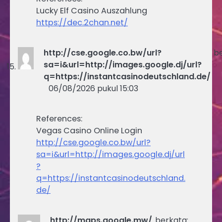
Lucky Elf Casino Auszahlung
https://dec.2chan.net/
http://cse.google.co.bw/url?
be
sa=i&url=http://images.google.dj/url?
q=https://instantcasinodeutschland.de/
06/08/2026 pukul 15:03
References:
Vegas Casino Online Login
http://cse.google.co.bw/url?
sa=i&url=http://images.google.dj/url
?
q=https://instantcasinodeutschland.
de/
http://maps.google.mw/
berkata: