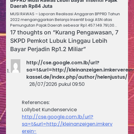
Daerah Rp84 Juta
MUSI RAWAS – Laporan Realisasi Anggaran BPPRD Tahun
2022 menganggarkan Belanja Insentif bagi ASN atas
Pemungutan Pajak Daerah sebesar Rp1.457.149.791,00…
17 thoughts on “
Kurang Pengawasan, 7
SKPD Pemkot Lubuk Linggau Lebih
Bayar Perjadin Rp1.2 Miliar
”
http://cse.google.com.lb/url?
sa=t&url=http://kleinanzeigen.imkerverein
kassel.de/index.php/author/helenjustus/
28/07/2026 pukul 09:50
References:
Lollybet Kundenservice
http://cse.google.com.lb/url?
sa=t&url=http://kleinanzeigen.imkerv
erein-