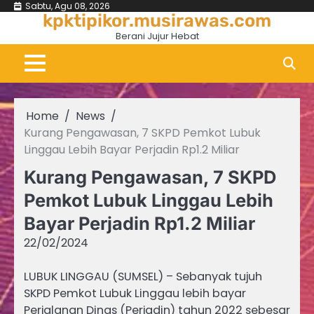
Skip
Sabtu, Agu 08, 2026
kpktipikor.musirawas.com
to
Berani Jujur Hebat
content
Home
News
Kurang Pengawasan, 7 SKPD Pemkot Lubuk
Linggau Lebih Bayar Perjadin Rp1.2 Miliar
Kurang Pengawasan, 7 SKPD
Pemkot Lubuk Linggau Lebih
Bayar Perjadin Rp1.2 Miliar
22/02/2024
LUBUK LINGGAU (SUMSEL) – Sebanyak tujuh
SKPD Pemkot Lubuk Linggau lebih bayar
Perjalanan Dinas (Perjadin) tahun 2022 sebesar