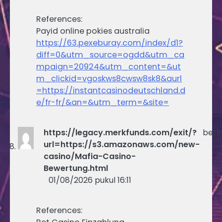
References:
Payid online pokies australia
https://63.pexeburay.com/index/d1?
diff=0&utm_source=ogdd&utm_ca
mpaign=20924&utm_content=&ut
m_clickid=vgoskws8cwsw8sk8&aurl
=https://instantcasinodeutschland.d
e/fr-fr/&an=&utm_term=&site=
https://legacy.merkfunds.com/exit/?
berk
url=https://s3.amazonaws.com/new-
casino/Mafia-Casino-
Bewertung.html
01/08/2026 pukul 16:11
References: