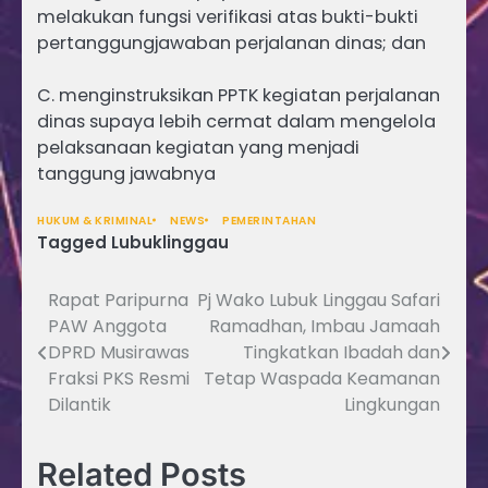
melakukan fungsi verifikasi atas bukti-bukti
pertanggungjawaban perjalanan dinas; dan
C. menginstruksikan PPTK kegiatan perjalanan
dinas supaya lebih cermat dalam mengelola
pelaksanaan kegiatan yang menjadi
tanggung jawabnya
HUKUM & KRIMINAL
NEWS
PEMERINTAHAN
Tagged
Lubuklinggau
Rapat Paripurna
Pj Wako Lubuk Linggau Safari
Navigasi
PAW Anggota
Ramadhan, Imbau Jamaah
pos
DPRD Musirawas
Tingkatkan Ibadah dan
Fraksi PKS Resmi
Tetap Waspada Keamanan
Dilantik
Lingkungan
Related Posts