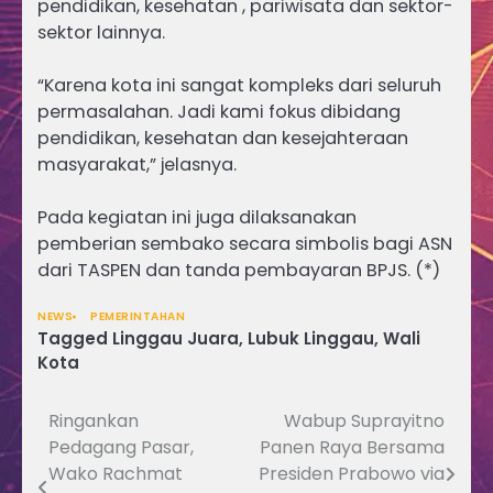
pendidikan, kesehatan , pariwisata dan sektor-
sektor lainnya.
“Karena kota ini sangat kompleks dari seluruh
permasalahan. Jadi kami fokus dibidang
pendidikan, kesehatan dan kesejahteraan
masyarakat,” jelasnya.
Pada kegiatan ini juga dilaksanakan
pemberian sembako secara simbolis bagi ASN
dari TASPEN dan tanda pembayaran BPJS. (*)
NEWS
PEMERINTAHAN
Tagged
Linggau Juara
,
Lubuk Linggau
,
Wali
Kota
Ringankan
Wabup Suprayitno
Navigasi
Pedagang Pasar,
Panen Raya Bersama
pos
Wako Rachmat
Presiden Prabowo via