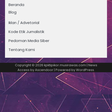
Beranda
Blog
Iklan / Advetorial
Kode Etik Jurnalistik
Pedoman Media Siber
Tentang Kami
Copyright © 2026
kpktipikor.musirawas.com
| News
Access by
Ascendoor
| Powered by
WordPress
.