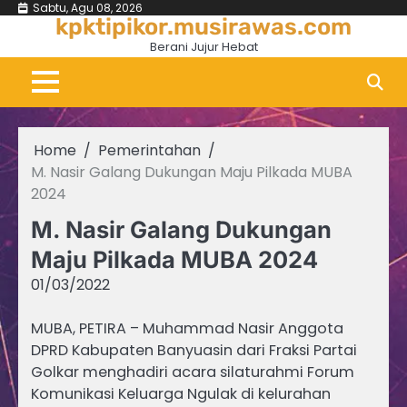
Skip
Sabtu, Agu 08, 2026
kpktipikor.musirawas.com
to
Berani Jujur Hebat
content
Home
Pemerintahan
M. Nasir Galang Dukungan Maju Pilkada MUBA
2024
M. Nasir Galang Dukungan
Maju Pilkada MUBA 2024
01/03/2022
MUBA, PETIRA – Muhammad Nasir Anggota
DPRD Kabupaten Banyuasin dari Fraksi Partai
Golkar menghadiri acara silaturahmi Forum
Komunikasi Keluarga Ngulak di kelurahan