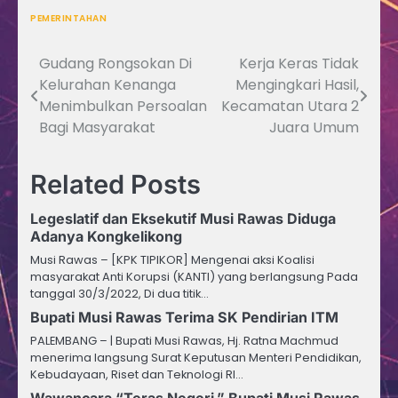
PEMERINTAHAN
Gudang Rongsokan Di
Kerja Keras Tidak
Navigasi
Kelurahan Kenanga
Mengingkari Hasil,
pos
Menimbulkan Persoalan
Kecamatan Utara 2
Bagi Masyarakat
Juara Umum
Related Posts
Legeslatif dan Eksekutif Musi Rawas Diduga
Adanya Kongkelikong
Musi Rawas – [KPK TIPIKOR] Mengenai aksi Koalisi
masyarakat Anti Korupsi (KANTI) yang berlangsung Pada
tanggal 30/3/2022, Di dua titik…
Bupati Musi Rawas Terima SK Pendirian ITM
PALEMBANG – | Bupati Musi Rawas, Hj. Ratna Machmud
menerima langsung Surat Keputusan Menteri Pendidikan,
Kebudayaan, Riset dan Teknologi RI…
Wawancara “Teras Negeri,” Bupati Musi Rawas