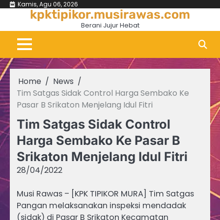
Skip
Kamis, Agu 06, 2026
kpktipikor.musirawas.com
to
Berani Jujur Hebat
content
Home
News
Tim Satgas Sidak Control Harga Sembako Ke
Pasar B Srikaton Menjelang Idul Fitri
Tim Satgas Sidak Control
Harga Sembako Ke Pasar B
Srikaton Menjelang Idul Fitri
28/04/2022
Musi Rawas – [KPK TIPIKOR MURA] Tim Satgas
Pangan melaksanakan inspeksi mendadak
(sidak) di Pasar B Srikaton Kecamatan