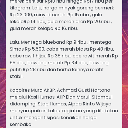
merek berkisar Rp10 ribu hingga Rp17 ribu per
kilogram. Lalu, harga minyak goreng bermerk
Rp 23.000, minyak curah: Rp 15 ribu , gula
lokalbRp 14 ribu, gula merah aren Rp 20.ribu ,
gula merah kelapa Rp 16. ribu.
Lalu, Mentega blueband Rp 9 ribu , mentega
Simas Rp 5.500, cabe merah biasa Rp 40 ribu,
cabe rawit hijau Rp 35 ribu, cbe rawit merah Rp
55 ribu, bawang merah Rp 34 ribu, bawang
putih Rp 28 ribu dan harha lainnya relatif
stabil.
Kapolres Mura AKBP, Achmad Gusti Hartono
melalui Kasi Humas, AKP Elan Maruli Sitompul
didampingi Stap Humas, Aipda Rinto Wijaya
menyampaikan kalau kegiatan yang dilakukan
untuk mengantisipasi kenaikan harga
sembako.