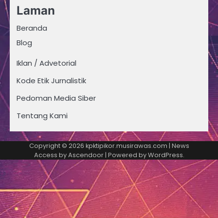
Laman
Beranda
Blog
Iklan / Advetorial
Kode Etik Jurnalistik
Pedoman Media Siber
Tentang Kami
Copyright © 2026
kpktipikor.musirawas.com
| News
Access by
Ascendoor
| Powered by
WordPress
.