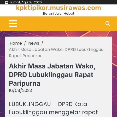
Skip
Jumat, Agu 07, 2026
kpktipikor.musirawas.com
to
Berani Jujur Hebat
content
Home
News
Akhir Masa Jabatan Wako, DPRD Lubuklinggau
Rapat Paripurna
Akhir Masa Jabatan Wako,
DPRD Lubuklinggau Rapat
Paripurna
16/08/2023
LUBUKLINGGAU – DPRD Kota
Lubuklinggau menggelar rapat