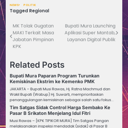
NEWS
POLITIK
Tagged
Regional
MK Tolak Gugatan
Bupati Mura Launching
Navigasi
MAKI Terkait Masa
Aplikasi Super Mantab,
pos
Jabatan Pimpinan
Layanan Digital Publik
KPK
Related Posts
Bupati Mura Paparan Program Turunkan
Kemiskinan Ekstrim ke Kemenko PMK
JAKARTA – Bupati Musi Rawas, Hj. Ratna Machmud dan
Wakil Bupati (Wabup) Hj. Suwarti, memprioritaskan
penanggulangan kemiskinan sebagai salah satu fokus…
Tim Satgas Sidak Control Harga Sembako Ke
Pasar B Srikaton Menjelang Idul Fitri
Musi Rawas – [KPK TIPIKOR MURA] Tim Satgas Pangan
melaksanakan inspeksi mendadak (sidak) di Pasar B