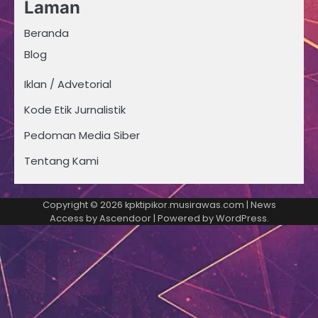
Laman
Beranda
Blog
Iklan / Advetorial
Kode Etik Jurnalistik
Pedoman Media Siber
Tentang Kami
Copyright © 2026
kpktipikor.musirawas.com
| News
Access by
Ascendoor
| Powered by
WordPress
.