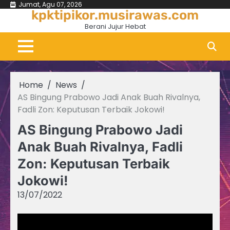
Skip
Jumat, Agu 07, 2026
kpktipikor.musirawas.com
to
Berani Jujur Hebat
content
Home
News
AS Bingung Prabowo Jadi Anak Buah Rivalnya,
Fadli Zon: Keputusan Terbaik Jokowi!
AS Bingung Prabowo Jadi
Anak Buah Rivalnya, Fadli
Zon: Keputusan Terbaik
Jokowi!
13/07/2022