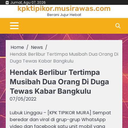
Skip
Jumat, Agu 07, 2026
kpktipikor.musirawas.com
to
Berani Jujur Hebat
content
Home
News
Hendak Berlibur Tertimpa Musibah Dua Orang Di
Duga Tewas Kabar Bangkulu
Hendak Berlibur Tertimpa
Musibah Dua Orang Di Duga
Tewas Kabar Bangkulu
07/05/2022
Lubuk Linggau – [KPK TIPIKOR MURA] Sempat
beredar dan viral di grup-grup WhatsApp
video dan facebook satu unit mobil yang