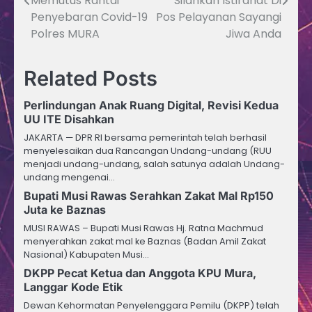
Memutus Rantai
Silahkan Istirahat Di
Penyebaran Covid-19
Pos Pelayanan Sayangi
Polres MURA
Jiwa Anda
Related Posts
Perlindungan Anak Ruang Digital, Revisi Kedua
UU ITE Disahkan
JAKARTA — DPR RI bersama pemerintah telah berhasil
menyelesaikan dua Rancangan Undang-undang (RUU
menjadi undang-undang, salah satunya adalah Undang-
undang mengenai…
Bupati Musi Rawas Serahkan Zakat Mal Rp150
Juta ke Baznas
MUSI RAWAS – Bupati Musi Rawas Hj. Ratna Machmud
menyerahkan zakat mal ke Baznas (Badan Amil Zakat
Nasional) Kabupaten Musi…
DKPP Pecat Ketua dan Anggota KPU Mura,
Langgar Kode Etik
Dewan Kehormatan Penyelenggara Pemilu (DKPP) telah