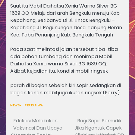
Saat itu Mobil Daihatsu Xenia Warna Silver BG
1639 OQ Melaju dari arah Bengkulu menuju Kab.
Kepahiang, Setibanya Di Jl. Lintas Bengkulu –
Kepahiang Jl. Pegunungan Desa. Tanjung Heran
Kec. Taba Penanjung Kab. Bengkulu Tengah
Pada saat melintasi jalan tersebut tiba-tiba
ada pohon tumbang dan menimpa Mobil
Daihatsu Xenia warna Silver BG 1639 OQ.
Akibat kejadian itu, kondisi mobil ringsek
parah di bagian sebelah kiri sopir sedangkan di
bagian kanan mobil juga ikutan ringsek.(Ferry)
NEWS
PERISTIWA
Edukasi Melakukan
Bagi Sopir Pemudik
Navigasi
Vaksinasi Dan Upaya
Jika Ngantuk Capek
pos