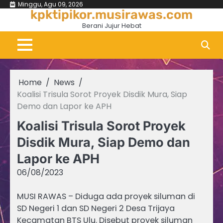
Skip
Minggu, Agu 09, 2026
kpktipikor.musirawas.com
to
Berani Jujur Hebat
content
Home
News
Koalisi Trisula Sorot Proyek Disdik Mura, Siap
Demo dan Lapor ke APH
Koalisi Trisula Sorot Proyek
Disdik Mura, Siap Demo dan
Lapor ke APH
06/08/2023
MUSI RAWAS – Diduga ada proyek siluman di
SD Negeri 1 dan SD Negeri 2 Desa Trijaya
Kecamatan BTS Ulu. Disebut proyek siluman