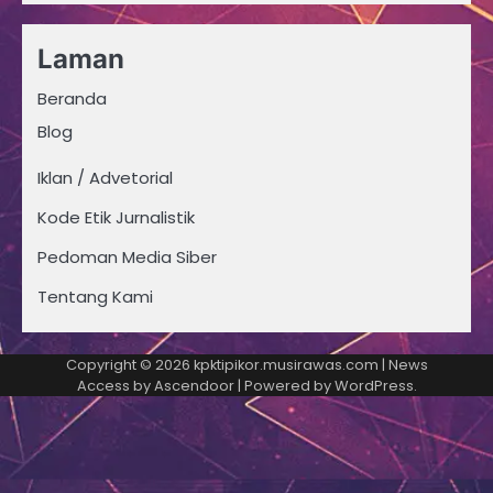
Laman
Beranda
Blog
Iklan / Advetorial
Kode Etik Jurnalistik
Pedoman Media Siber
Tentang Kami
Copyright © 2026
kpktipikor.musirawas.com
| News
Access by
Ascendoor
| Powered by
WordPress
.