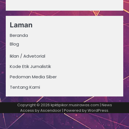
Laman
Beranda
Blog
Iklan / Advetorial
Kode Etik Jurnalistik
Pedoman Media Siber
Tentang Kami
Copyright © 2026
kpktipikor.musirawas.com
| News
Access by
Ascendoor
| Powered by
WordPress
.