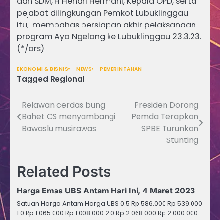
dan SDM, H Hendri Hermani, Kepala OPD, serta
pejabat dilingkungan Pemkot Lubuklinggau
itu, membahas persiapan akhir pelaksanaan
program Ayo Ngelong ke Lubuklinggau 23.3.23.
(*/ars)
EKONOMI & BISNIS
NEWS
PEMERINTAHAN
Tagged
Regional
Relawan cerdas bung
Presiden Dorong
Navigasi
Bahet CS menyambangi
Pemda Terapkan
pos
Bawaslu musirawas
SPBE Turunkan
Stunting
Related Posts
Harga Emas UBS Antam Hari Ini, 4 Maret 2023
Satuan Harga Antam Harga UBS 0.5 Rp 586.000 Rp 539.000
1.0 Rp 1.065.000 Rp 1.008.000 2.0 Rp 2.068.000 Rp 2.000.000…