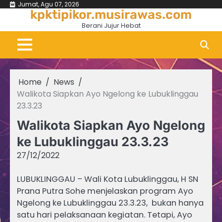
Skip
Jumat, Agu 07, 2026
kpktipikor.musirawas.com
to
Berani Jujur Hebat
content
Home
News
Walikota Siapkan Ayo Ngelong ke Lubuklinggau
23.3.23
Walikota Siapkan Ayo Ngelong
ke Lubuklinggau 23.3.23
27/12/2022
LUBUKLINGGAU – Wali Kota Lubuklinggau, H SN
Prana Putra Sohe menjelaskan program Ayo
Ngelong ke Lubuklinggau 23.3.23, bukan hanya
satu hari pelaksanaan kegiatan. Tetapi, Ayo