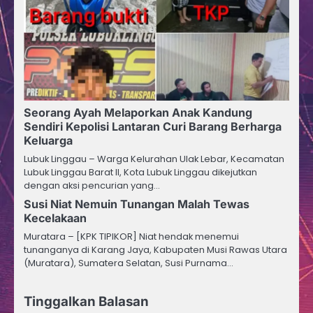
Seorang Ayah Melaporkan Anak Kandung
Sendiri Kepolisi Lantaran Curi Barang Berharga
Keluarga
Lubuk Linggau – Warga Kelurahan Ulak Lebar, Kecamatan
Lubuk Linggau Barat II, Kota Lubuk Linggau dikejutkan
dengan aksi pencurian yang…
Susi Niat Nemuin Tunangan Malah Tewas
Kecelakaan
Muratara – [KPK TIPIKOR] Niat hendak menemui
tunanganya di Karang Jaya, Kabupaten Musi Rawas Utara
(Muratara), Sumatera Selatan, Susi Purnama…
Tinggalkan Balasan