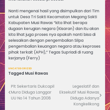
Nanti mengenai hasil yang disimpulkan dari Tim
untuk Desa Tri Sakti Kecamatan Megang Sakti
Kabupaten Musi Rawas “kita lihat berapa
dugaan kerugian negara (Kisaran) dan itu akan
kita lihat juga proses nya apakah nanti bisa di
selesaikan dengan pengembalian Silpa
pengembalian keuangan negara atau keproses
pihak terkait (APH),” Tegas Supriadi di ruang
kerjanya (Ferry)
UNCATEGORIZED
Tagged
Musi Rawas
Plt Sekertaris Dukcapil
Legeslatif dan
Navigasi
Mura Diduga Langgar
Eksekutif Musi Rawas
pos
UU No 14 Tahun 2008
Diduga Adanya
Kongkelikong