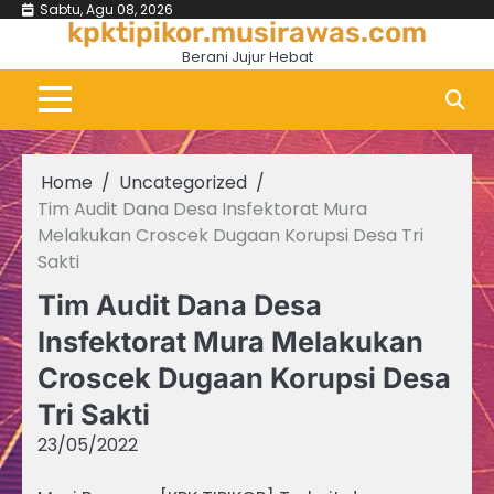
Skip
Sabtu, Agu 08, 2026
kpktipikor.musirawas.com
to
Berani Jujur Hebat
content
Home
Uncategorized
Tim Audit Dana Desa Insfektorat Mura
Melakukan Croscek Dugaan Korupsi Desa Tri
Sakti
Tim Audit Dana Desa
Insfektorat Mura Melakukan
Croscek Dugaan Korupsi Desa
Tri Sakti
23/05/2022